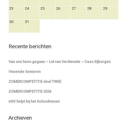
23
24
25
26
27
28
29
30
31
Recente berichten
Van ons heen gegaan – Lid van Verdienste – Cees Eijbergen
Vissende Senioren
ZOMERCOMPETITIE deel TWEE
ZOMERCOMPETITIE 2026
HSV helpt bij het Schoolvissen
Archieven