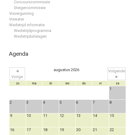
Concourscommissie
Steigercommissie
Visvergunning
Viswater
Wedstrijd informatie
Wedstrijdprogramma
Wedstrijduitslagen
Agenda
augustus 2026
◄
Volgende
Vorige
►
zo
ma
di
wo
do
vr
za
1
2
3
4
5
6
7
8
9
10
11
12
13
14
15
16
17
18
19
20
21
22