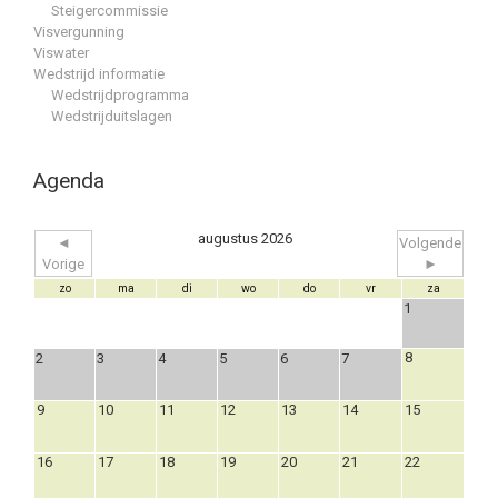
Steigercommissie
Visvergunning
Viswater
Wedstrijd informatie
Wedstrijdprogramma
Wedstrijduitslagen
Agenda
augustus 2026
◄
Volgende
Vorige
►
zo
ma
di
wo
do
vr
za
1
8
2
3
4
5
6
7
9
10
11
12
13
14
15
16
17
18
19
20
21
22