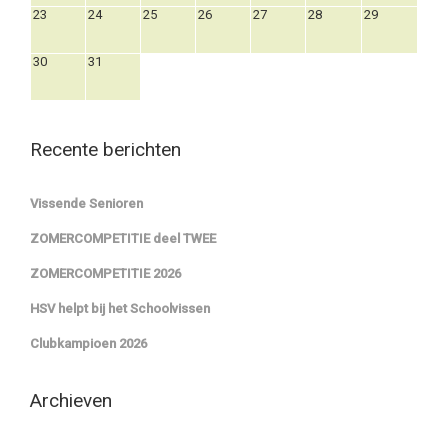
23
24
25
26
27
28
29
30
31
Recente berichten
Vissende Senioren
ZOMERCOMPETITIE deel TWEE
ZOMERCOMPETITIE 2026
HSV helpt bij het Schoolvissen
Clubkampioen 2026
Archieven