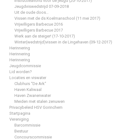
Instructieavond voor de jeugd (20-10-2017)
Jeugdviswedstrijd 07-09-2018
Uit de oude doos…
Vissen met de ds Koelmanschool (11 mei 2017)
Vrijwilligers Barbecue 2016
Vrijwilligers Barbecue 2017
Werk aan de steiger! (17-10-2017)
Winter(wedstrijd)vissen in de Lingehaven (09-12-2017)
Herinnering
Herinnering
Herinnering
Jeugdcommissie
Lid worden?
Locaties en viswater
Clubhuis “De Ark”
Haven Kaliwaal
Haven Zwanenwater
Meiden met stalen zenuwen
Privacybeleid HSV Gorinchem
Startpagina
Vereniging
Barcommissie
Bestuur
Concourscommissie