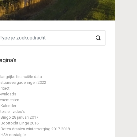
agina’s
langrijke financiële data
stuursvergaderingen 2022
ntact
ownloads
enementen
Kalender
to’s en video’s
Bingo 28 januari 2017
Boottocht Linge 2016
Boten draaien winterberging 2017-2018
HSV nostalgie…