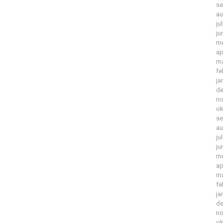
se
au
ju
ju
me
ap
ma
fe
ja
de
no
ok
se
au
ju
ju
me
ap
ma
fe
ja
de
no
ok