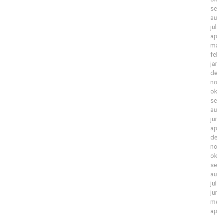
se
au
ju
ap
ma
fe
ja
de
no
ok
se
au
ju
ap
de
no
ok
se
au
ju
ju
me
ap