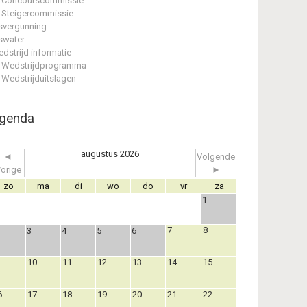
Concourscommissie
Steigercommissie
svergunning
swater
dstrijd informatie
Wedstrijdprogramma
Wedstrijduitslagen
genda
augustus 2026
◄
Volgende
orige
►
zo
ma
di
wo
do
vr
za
1
7
8
3
4
5
6
10
11
12
13
14
15
6
17
18
19
20
21
22