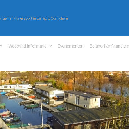
ngel- en watersport in de regio Gorinchem
Wedstrijd informatie
Evenementen
Belangrijke financiël