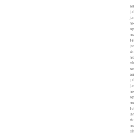
au
ju
ju
me
ap
ma
fe
ja
de
no
ok
se
au
ju
ju
me
ap
ma
fe
ja
de
no
ok