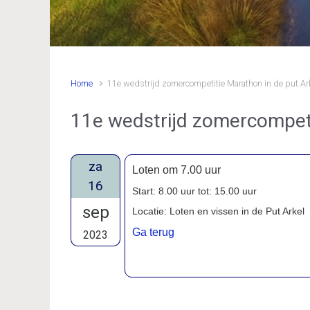
Home
11e wedstrijd zomercompetitie Marathon in de put Ar
11e wedstrijd zomercompeti
za
Loten om 7.00 uur
16
Start: 8.00 uur tot: 15.00 uur
sep
Locatie: Loten en vissen in de Put Arkel
Ga terug
2023