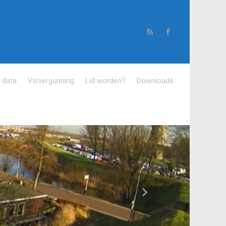
e data
Visvergunning
Lid worden?
Downloads
Volgende