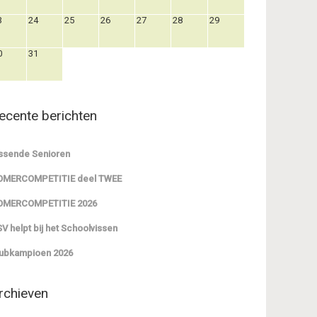
3
24
25
26
27
28
29
0
31
ecente berichten
ssende Senioren
OMERCOMPETITIE deel TWEE
OMERCOMPETITIE 2026
V helpt bij het Schoolvissen
ubkampioen 2026
rchieven