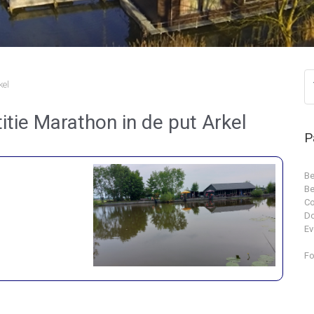
kel
tie Marathon in de put Arkel
P
Be
Be
Co
D
Ev
Fo