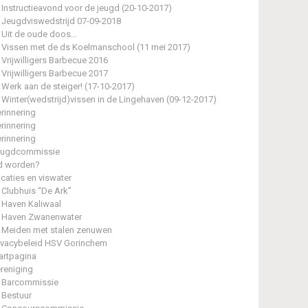
Instructieavond voor de jeugd (20-10-2017)
Jeugdviswedstrijd 07-09-2018
Uit de oude doos…
Vissen met de ds Koelmanschool (11 mei 2017)
Vrijwilligers Barbecue 2016
Vrijwilligers Barbecue 2017
Werk aan de steiger! (17-10-2017)
Winter(wedstrijd)vissen in de Lingehaven (09-12-2017)
rinnering
rinnering
rinnering
eugdcommissie
d worden?
caties en viswater
Clubhuis “De Ark”
Haven Kaliwaal
Haven Zwanenwater
Meiden met stalen zenuwen
ivacybeleid HSV Gorinchem
artpagina
reniging
Barcommissie
Bestuur