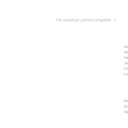
10e wedstrijd zomercompetitie
He
He
He
J
Li
Lo
Pr
St
Ve