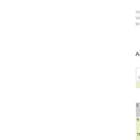
Vi
Vi
We
A
V
2
9
1