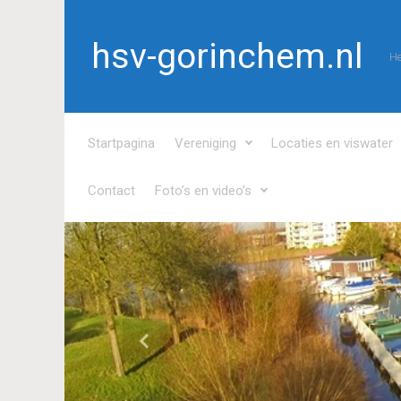
Spring naar de hoofdinhoud
hsv-gorinchem.nl
He
Startpagina
Vereniging
Locaties en viswater
Contact
Foto’s en video’s
Vorige