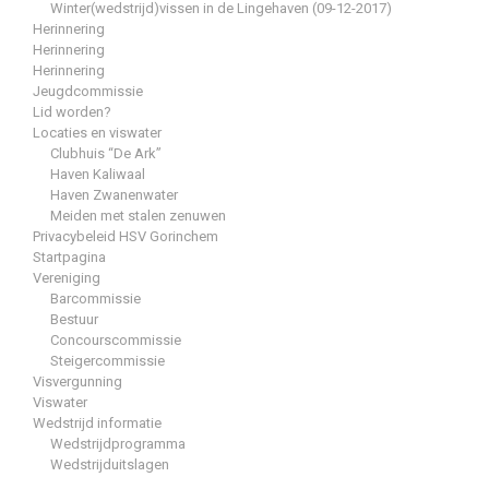
Winter(wedstrijd)vissen in de Lingehaven (09-12-2017)
Herinnering
Herinnering
Herinnering
Jeugdcommissie
Lid worden?
Locaties en viswater
Clubhuis “De Ark”
Haven Kaliwaal
Haven Zwanenwater
Meiden met stalen zenuwen
Privacybeleid HSV Gorinchem
Startpagina
Vereniging
Barcommissie
Bestuur
Concourscommissie
Steigercommissie
Visvergunning
Viswater
Wedstrijd informatie
Wedstrijdprogramma
Wedstrijduitslagen