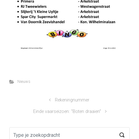
Nieuws
Rekeningnummer
Einde vaarseizoen: “Boten draaien”