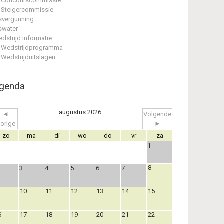
Concourscommissie
Steigercommissie
svergunning
swater
dstrijd informatie
Wedstrijdprogramma
Wedstrijduitslagen
genda
augustus 2026
◄
Volgende
orige
►
zo
ma
di
wo
do
vr
za
1
8
3
4
5
6
7
10
11
12
13
14
15
6
17
18
19
20
21
22