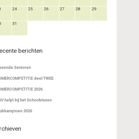
3
24
25
26
27
28
29
0
31
ecente berichten
ssende Senioren
OMERCOMPETITIE deel TWEE
OMERCOMPETITIE 2026
V helpt bij het Schoolvissen
ubkampioen 2026
rchieven