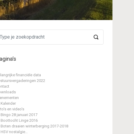
agina’s
langrijke financiële data
stuursvergaderingen 2022
ntact
ownloads
enementen
Kalender
to’s en video’s
Bingo 28 januari 2017
Boottocht Linge 2016
Boten draaien winterberging 2017-2018
HSV nostalgie…