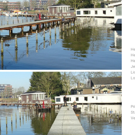
He
He
He
J
Li
Lo
Pr
St
Ve