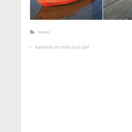
Nieuws
Aanwinst om trots op te zijn!