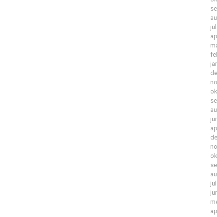
se
au
ju
ap
ma
fe
ja
de
no
ok
se
au
ju
ap
de
no
ok
se
au
ju
ju
me
ap