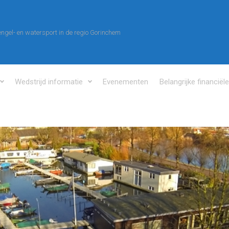
ngel- en watersport in de regio Gorinchem
Wedstrijd informatie
Evenementen
Belangrijke financiël