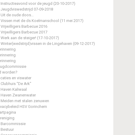
Instructieavond voor de jeugd (20-10-2017)
Jeugdviswedstrijd 07-09-2018
Uit de oude doos…
Vissen met de ds Koelmanschool (11 mei 2017)
Vrijwilligers Barbecue 2016
Vrijwilligers Barbecue 2017
Werk aan de steiger! (17-10-2017)
Winter(wedstrijd)vissen in de Lingehaven (09-12-2017)
rinnering
rinnering
rinnering
eugdcommissie
d worden?
caties en viswater
Clubhuis “De Ark”
Haven Kaliwaal
Haven Zwanenwater
Meiden met stalen zenuwen
ivacybeleid HSV Gorinchem
artpagina
reniging
Barcommissie
Bestuur