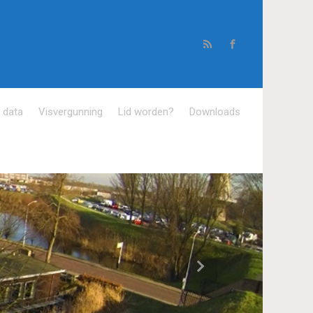
e data
Visvergunning
Lid worden?
Downloads
Volgende