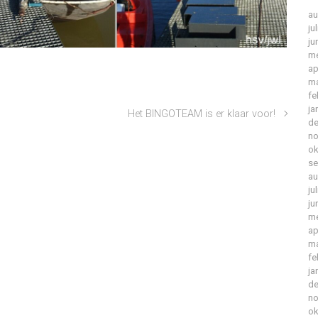
au
ju
ju
me
ap
ma
fe
ja
Het BINGOTEAM is er klaar voor!
de
no
ok
se
au
ju
ju
me
ap
ma
fe
ja
de
no
ok