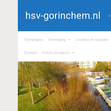
Spring naar de hoofdinhoud
hsv-gorinchem.nl
He
Startpagina
Vereniging
Locaties en viswater
Contact
Foto’s en video’s
Vorige