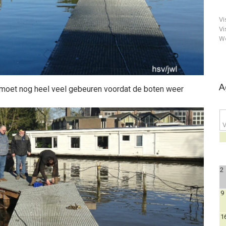
Vi
Vi
We
A
 moet nog heel veel gebeuren voordat de boten weer
V
2
9
1