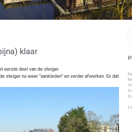
ijna) klaar
P
t eerste deel van de steiger.
Be
 steiger nu weer “aankleden” en verder afwerken. En dat
Be
Co
D
Ev
Fo