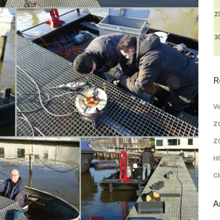
2
3
R
Vi
Z
Z
HS
Cl
A