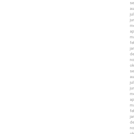
se
au
ju
ju
me
ap
ma
fe
ja
de
no
ok
se
au
ju
ju
me
ap
ma
fe
ja
de
no
ok