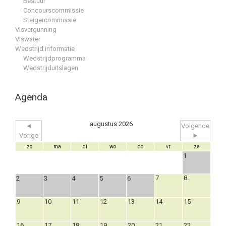
Bestuur
Concourscommissie
Steigercommissie
Visvergunning
Viswater
Wedstrijd informatie
Wedstrijdprogramma
Wedstrijduitslagen
Agenda
augustus 2026
◄
Volgende
Vorige
►
zo
ma
di
wo
do
vr
za
1
7
8
2
3
4
5
6
9
10
11
12
13
14
15
16
17
18
19
20
21
22