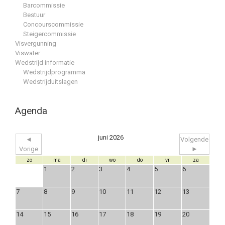
Barcommissie
Bestuur
Concourscommissie
Steigercommissie
Visvergunning
Viswater
Wedstrijd informatie
Wedstrijdprogramma
Wedstrijduitslagen
Agenda
juni 2026
◄
Volgende
Vorige
►
zo
ma
di
wo
do
vr
za
1
2
3
4
5
6
7
8
9
10
11
12
13
14
15
16
17
18
19
20