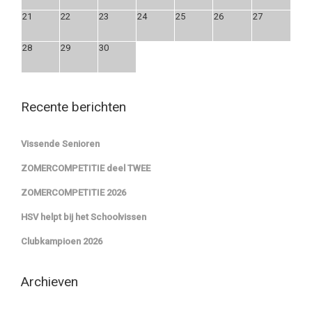
21
22
23
24
25
26
27
28
29
30
Recente berichten
Vissende Senioren
ZOMERCOMPETITIE deel TWEE
ZOMERCOMPETITIE 2026
HSV helpt bij het Schoolvissen
Clubkampioen 2026
Archieven