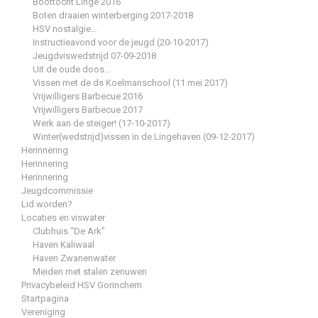
Boottocht Linge 2016
Boten draaien winterberging 2017-2018
HSV nostalgie…
Instructieavond voor de jeugd (20-10-2017)
Jeugdviswedstrijd 07-09-2018
Uit de oude doos…
Vissen met de ds Koelmanschool (11 mei 2017)
Vrijwilligers Barbecue 2016
Vrijwilligers Barbecue 2017
Werk aan de steiger! (17-10-2017)
Winter(wedstrijd)vissen in de Lingehaven (09-12-2017)
Herinnering
Herinnering
Herinnering
Jeugdcommissie
Lid worden?
Locaties en viswater
Clubhuis “De Ark”
Haven Kaliwaal
Haven Zwanenwater
Meiden met stalen zenuwen
Privacybeleid HSV Gorinchem
Startpagina
Vereniging