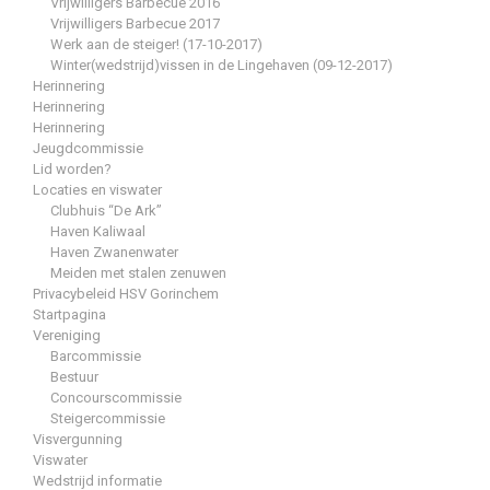
Vrijwilligers Barbecue 2016
Vrijwilligers Barbecue 2017
Werk aan de steiger! (17-10-2017)
Winter(wedstrijd)vissen in de Lingehaven (09-12-2017)
Herinnering
Herinnering
Herinnering
Jeugdcommissie
Lid worden?
Locaties en viswater
Clubhuis “De Ark”
Haven Kaliwaal
Haven Zwanenwater
Meiden met stalen zenuwen
Privacybeleid HSV Gorinchem
Startpagina
Vereniging
Barcommissie
Bestuur
Concourscommissie
Steigercommissie
Visvergunning
Viswater
Wedstrijd informatie