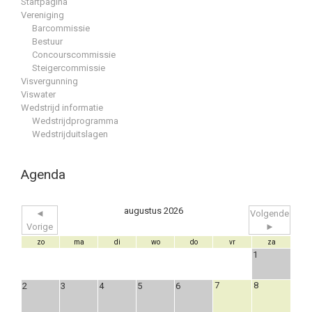
Startpagina
Vereniging
Barcommissie
Bestuur
Concourscommissie
Steigercommissie
Visvergunning
Viswater
Wedstrijd informatie
Wedstrijdprogramma
Wedstrijduitslagen
Agenda
augustus 2026
◄
Volgende
Vorige
►
zo
ma
di
wo
do
vr
za
1
7
8
2
3
4
5
6