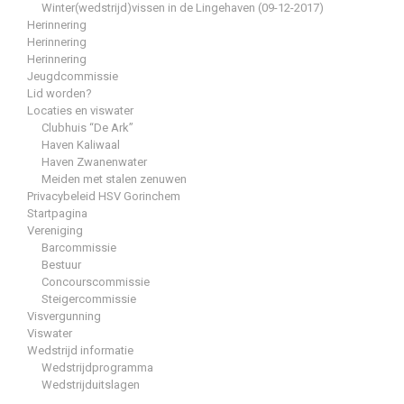
Winter(wedstrijd)vissen in de Lingehaven (09-12-2017)
Herinnering
Herinnering
Herinnering
Jeugdcommissie
Lid worden?
Locaties en viswater
Clubhuis “De Ark”
Haven Kaliwaal
Haven Zwanenwater
Meiden met stalen zenuwen
Privacybeleid HSV Gorinchem
Startpagina
Vereniging
Barcommissie
Bestuur
Concourscommissie
Steigercommissie
Visvergunning
Viswater
Wedstrijd informatie
Wedstrijdprogramma
Wedstrijduitslagen