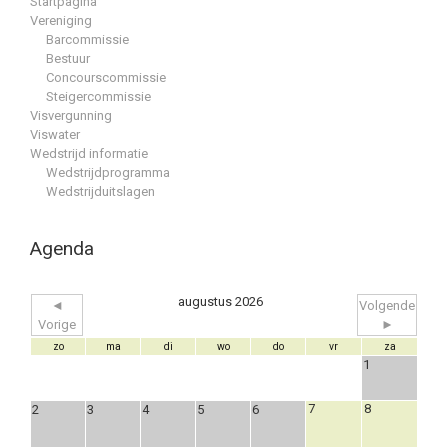
Startpagina
Vereniging
Barcommissie
Bestuur
Concourscommissie
Steigercommissie
Visvergunning
Viswater
Wedstrijd informatie
Wedstrijdprogramma
Wedstrijduitslagen
Agenda
augustus 2026
◄
Volgende
Vorige
►
zo
ma
di
wo
do
vr
za
1
7
8
2
3
4
5
6