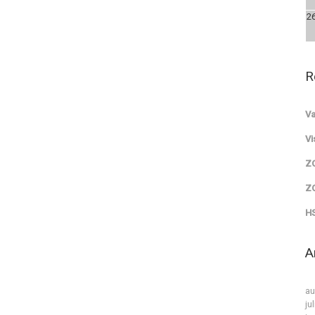
2
R
Va
Vi
Z
Z
HS
A
au
ju