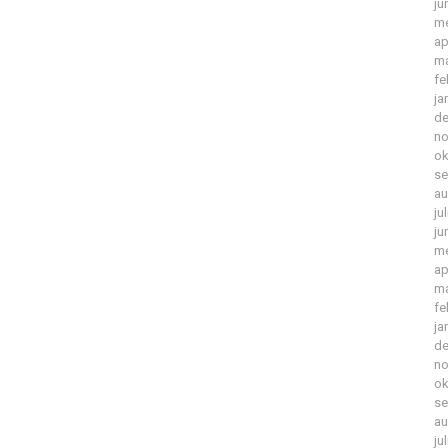
ju
me
ap
ma
fe
ja
de
no
ok
se
au
ju
ju
me
ap
ma
fe
ja
de
no
ok
se
au
ju