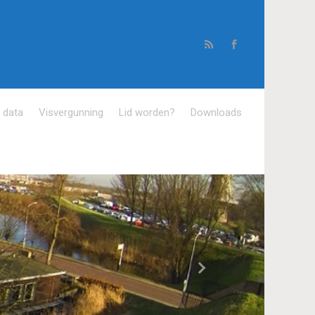
e data
Visvergunning
Lid worden?
Downloads
Volgende