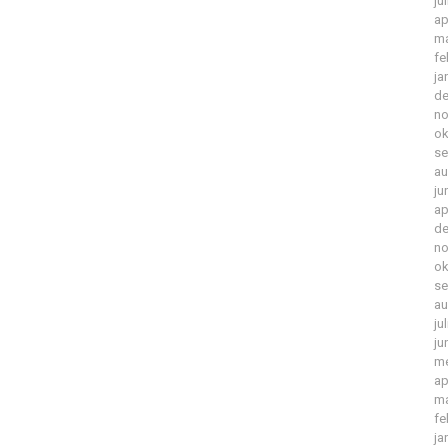
ju
ap
ma
fe
ja
de
no
ok
se
au
ju
ap
de
no
ok
se
au
ju
ju
me
ap
ma
fe
ja