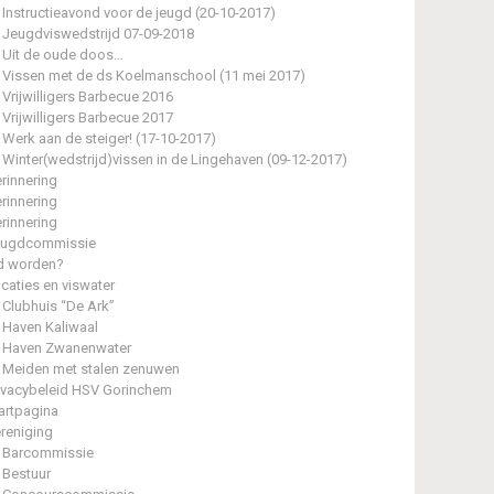
Instructieavond voor de jeugd (20-10-2017)
Jeugdviswedstrijd 07-09-2018
Uit de oude doos…
Vissen met de ds Koelmanschool (11 mei 2017)
Vrijwilligers Barbecue 2016
Vrijwilligers Barbecue 2017
Werk aan de steiger! (17-10-2017)
Winter(wedstrijd)vissen in de Lingehaven (09-12-2017)
rinnering
rinnering
rinnering
eugdcommissie
d worden?
caties en viswater
Clubhuis “De Ark”
Haven Kaliwaal
Haven Zwanenwater
Meiden met stalen zenuwen
ivacybeleid HSV Gorinchem
artpagina
reniging
Barcommissie
Bestuur