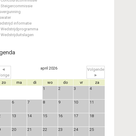
Concourscommissie
Steigercommissie
svergunning
swater
dstrijd informatie
Wedstrijdprogramma
Wedstrijduitslagen
genda
april 2026
◄
Volgende
orige
►
zo
ma
di
wo
do
vr
za
1
2
3
4
6
7
8
9
10
11
2
13
14
15
16
17
18
9
20
21
22
23
24
25