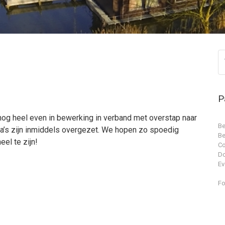
P
nog heel even in bewerking in verband met overstap naar
Be
ina’s zijn inmiddels overgezet. We hopen zo spoedig
Be
el te zijn!
Co
D
Ev
Fo