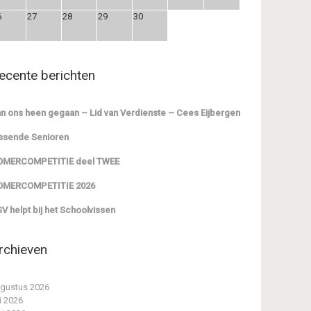
6
27
28
29
30
ecente berichten
n ons heen gegaan – Lid van Verdienste – Cees Eijbergen
ssende Senioren
OMERCOMPETITIE deel TWEE
OMERCOMPETITIE 2026
V helpt bij het Schoolvissen
rchieven
gustus 2026
li 2026