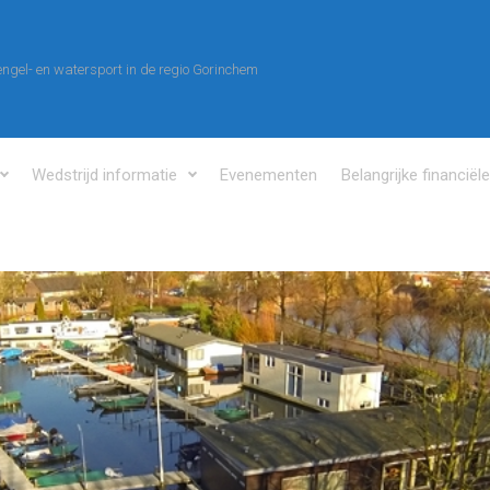
ngel- en watersport in de regio Gorinchem
Wedstrijd informatie
Evenementen
Belangrijke financiël