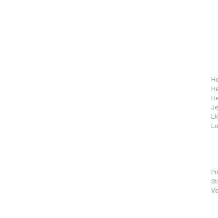
He
He
He
J
Li
Lo
Pr
St
Ve