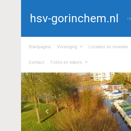
Spring naar de hoofdinhoud
hsv-gorinchem.nl
He
Startpagina
Vereniging
Locaties en viswater
Contact
Foto’s en video’s
Vorige