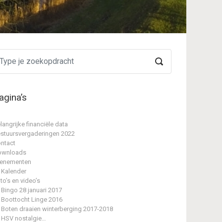
agina’s
langrijke financiële data
stuursvergaderingen 2022
ntact
ownloads
enementen
Kalender
to’s en video’s
Bingo 28 januari 2017
Boottocht Linge 2016
Boten draaien winterberging 2017-2018
HSV nostalgie…