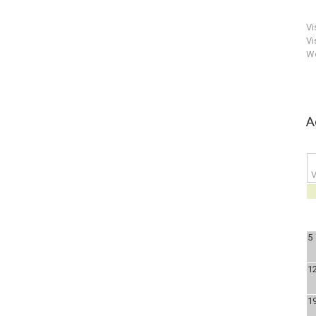
Vi
Vi
We
A
V
5
1
1