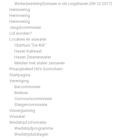
Winter(wedstrijd)vissen in de Lingehaven (09-12-2017)
Herinnering
Herinnering
Herinnering
Jeugdcommissie
Lid worden?
Locaties en viswater
Clubhuis “De Ark”
Haven Kaliwaal
Haven Zwanenwater
Meiden met stalen zenuwen
Privacybeleid HSV Gorinchem
Startpagina
Vereniging
Barcommissie
Bestuur
Concourscommissie
Steigercommissie
Visvergunning
Viswater
Wedstrijd informatie
Wedstrijdprogramma
Wedstrijduitslagen