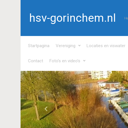
Spring naar de hoofdinhoud
hsv-gorinchem.nl
He
Startpagina
Vereniging
Locaties en viswater
Contact
Foto’s en video’s
Vorige