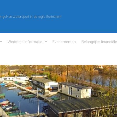
ngel- en watersport in de regio Gorinchem
Wedstrijd informatie
Evenementen
Belangrijke financiël