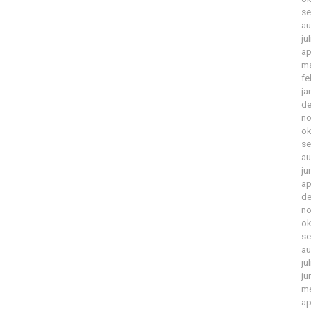
se
au
ju
ap
ma
fe
ja
de
no
ok
se
au
ju
ap
de
no
ok
se
au
ju
ju
me
ap