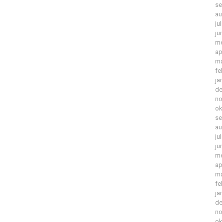
se
au
ju
ju
me
ap
ma
fe
ja
de
no
ok
se
au
ju
ju
me
ap
ma
fe
ja
de
no
ok