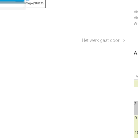
Vi
Vi
We
Het werk gaat door
A
V
2
9
1