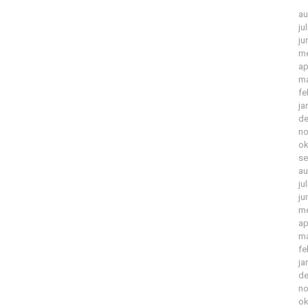
au
ju
ju
me
ap
ma
fe
ja
de
no
ok
se
au
ju
ju
me
ap
ma
fe
ja
de
no
ok