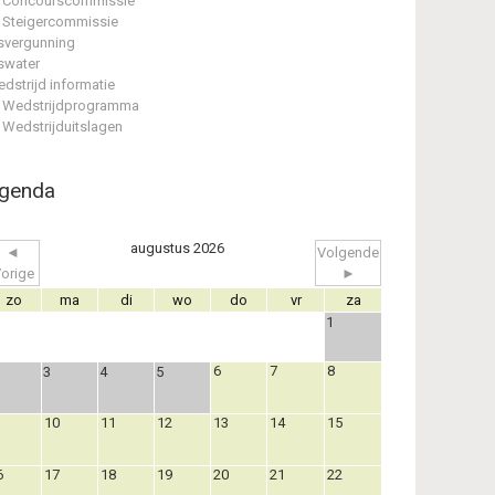
Concourscommissie
Steigercommissie
svergunning
swater
dstrijd informatie
Wedstrijdprogramma
Wedstrijduitslagen
genda
augustus 2026
◄
Volgende
orige
►
zo
ma
di
wo
do
vr
za
1
6
7
8
3
4
5
10
11
12
13
14
15
6
17
18
19
20
21
22