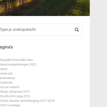
agina’s
langrijke financiële data
stuursvergaderingen 2022
ntact
ownloads
enementen
Kalender
to’s en video’s
Bingo 28 januari 2017
Boottocht Linge 2016
Boten draaien winterberging 2017-2018
HSV nostalgie…