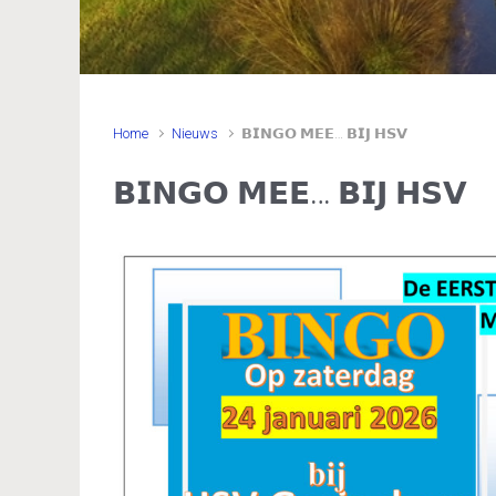
Home
Nieuws
𝗕𝗜𝗡𝗚𝗢 𝗠𝗘𝗘… 𝗕𝗜𝗝 𝗛𝗦𝗩
𝗕𝗜𝗡𝗚𝗢 𝗠𝗘𝗘… 𝗕𝗜𝗝 𝗛𝗦𝗩