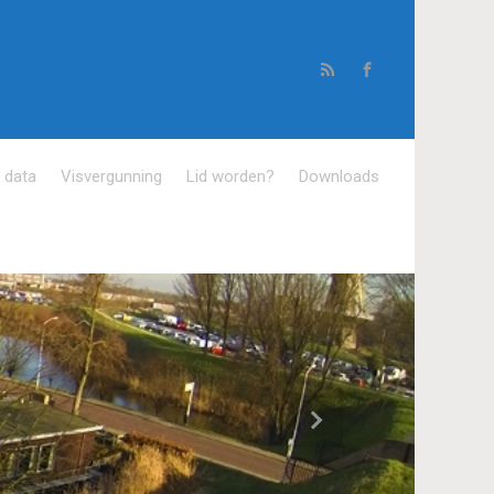
e data
Visvergunning
Lid worden?
Downloads
Volgende