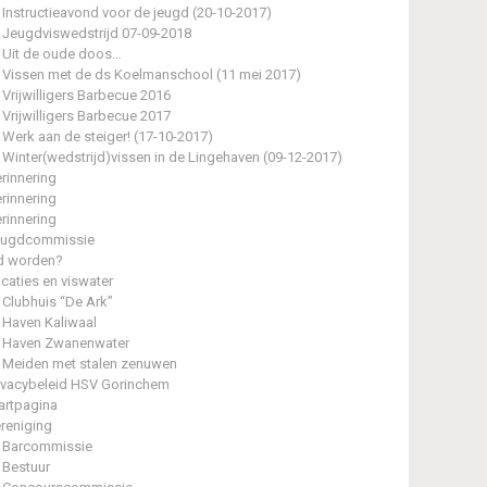
Instructieavond voor de jeugd (20-10-2017)
Jeugdviswedstrijd 07-09-2018
Uit de oude doos…
Vissen met de ds Koelmanschool (11 mei 2017)
Vrijwilligers Barbecue 2016
Vrijwilligers Barbecue 2017
Werk aan de steiger! (17-10-2017)
Winter(wedstrijd)vissen in de Lingehaven (09-12-2017)
rinnering
rinnering
rinnering
eugdcommissie
d worden?
caties en viswater
Clubhuis “De Ark”
Haven Kaliwaal
Haven Zwanenwater
Meiden met stalen zenuwen
ivacybeleid HSV Gorinchem
artpagina
reniging
Barcommissie
Bestuur