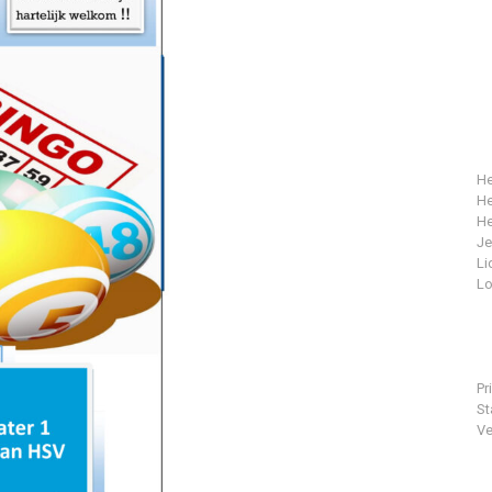
He
He
He
J
Li
Lo
Pr
St
Ve