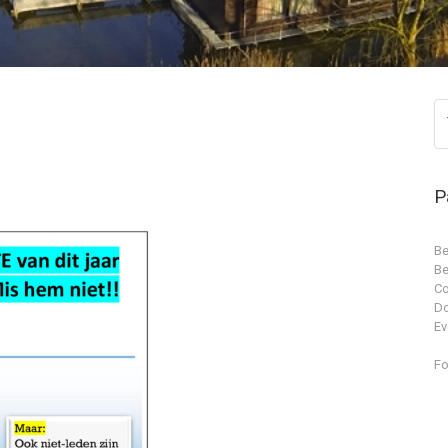
P
Be
Be
Co
D
Ev
Fo