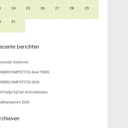
3
24
25
26
27
28
29
0
31
ecente berichten
ssende Senioren
OMERCOMPETITIE deel TWEE
OMERCOMPETITIE 2026
V helpt bij het Schoolvissen
ubkampioen 2026
rchieven