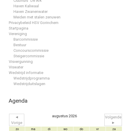
Clubhuis “De Ark”
Haven Kaliwaal
Haven Zwanenwater
Meiden met stalen zenuwen
Privacybeleid HSV Gorinchem
Startpagina
Vereniging
Barcommissie
Bestuur
Concourscommissie
Steigercommissie
Visvergunning
Viswater
Wedstrijd informatie
Wedstrijdprogramma
Wedstrijduitslagen
Agenda
augustus 2026
◄
Volgende
Vorige
►
zo
ma
di
wo
do
vr
za