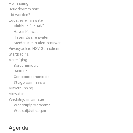
Herinnering
Jeugdcommissie
Lid worden?
Locaties en viswater
Clubhuis “De Ark”
Haven Kaliwaal
Haven Zwanenwater
Meiden met stalen zenuwen
Privacybeleid HSV Gorinchem
Startpagina
Vereniging
Barcommissie
Bestuur
Concourscommissie
Steigercommissie
Visvergunning
Viswater
Wedstrijd informatie
Wedstrijdprogramma
Wedstrijduitslagen
Agenda