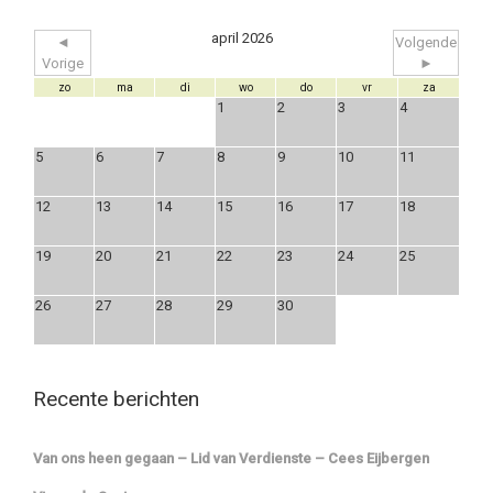
april 2026
◄
Volgende
Vorige
►
zo
ma
di
wo
do
vr
za
1
2
3
4
5
6
7
8
9
10
11
12
13
14
15
16
17
18
19
20
21
22
23
24
25
26
27
28
29
30
Recente berichten
Van ons heen gegaan – Lid van Verdienste – Cees Eijbergen