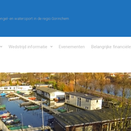
ngel- en watersport in de regio Gorinchem
Wedstrijd informatie
Evenementen
Belangrijke financiël