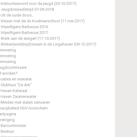
Instructieavond voor de jeugd (20-10-2017)
Jeugdviswedstrijd 07-09-2018
Uit de oude doos…
Vissen met de ds Koelmanschool (11 mei 2017)
Vrijwilligers Barbecue 2016
Vrijwilligers Barbecue 2017
Werk aan de steiger! (17-10-2017)
Winter(wedstrijd)vissen in de Lingehaven (09-12-2017)
rinnering
rinnering
rinnering
eugdcommissie
d worden?
caties en viswater
Clubhuis “De Ark”
Haven Kaliwaal
Haven Zwanenwater
Meiden met stalen zenuwen
ivacybeleid HSV Gorinchem
artpagina
reniging
Barcommissie
Bestuur