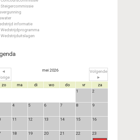
Concourscommissie
Steigercommissie
svergunning
swater
dstrijd informatie
Wedstrijdprogramma
Wedstrijduitslagen
genda
mei 2026
◄
Volgende
orige
►
zo
ma
di
wo
do
vr
za
1
2
4
5
6
7
8
9
0
11
12
13
14
15
16
7
18
19
20
21
22
23