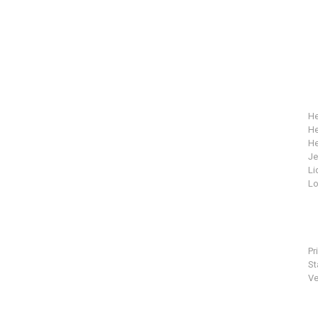
He
He
He
J
Li
Lo
Pr
St
Ve