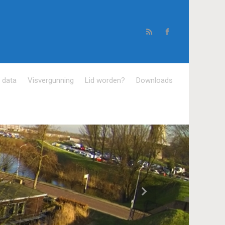
e data
Visvergunning
Lid worden?
Downloads
Volgende