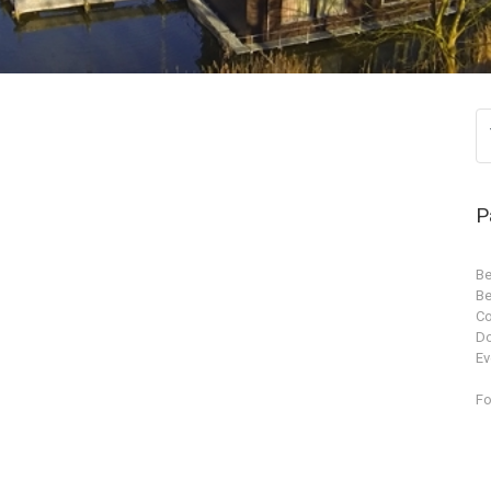
P
Be
Be
Co
D
Ev
Fo