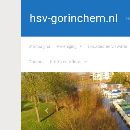
Spring naar de hoofdinhoud
hsv-gorinchem.nl
He
Startpagina
Vereniging
Locaties en viswater
Contact
Foto’s en video’s
Vorige