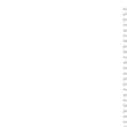
au
ju
ju
me
ap
ma
fe
ja
de
no
ok
se
au
ju
ju
me
ap
ma
fe
ja
de
no