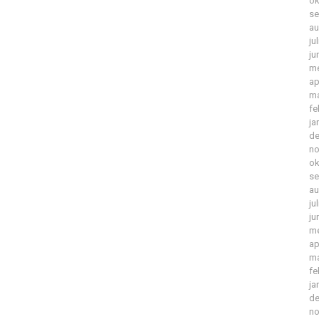
ok
se
au
ju
ju
me
ap
ma
fe
ja
de
no
ok
se
au
ju
ju
me
ap
ma
fe
ja
de
no