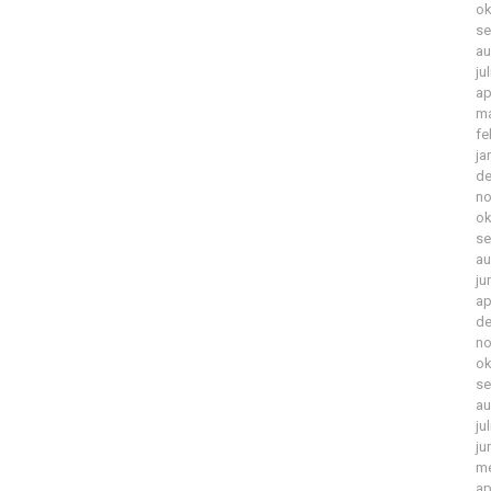
ok
se
au
ju
ap
ma
fe
ja
de
no
ok
se
au
ju
ap
de
no
ok
se
au
ju
ju
me
ap