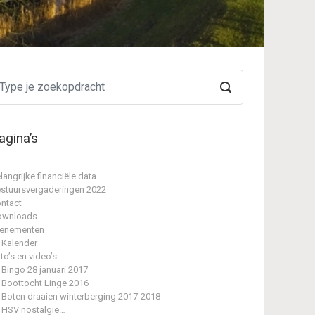
agina’s
langrijke financiële data
stuursvergaderingen 2022
ntact
ownloads
enementen
Kalender
to’s en video’s
Bingo 28 januari 2017
Boottocht Linge 2016
Boten draaien winterberging 2017-2018
HSV nostalgie…