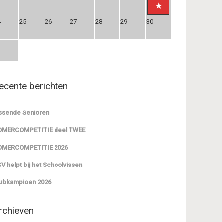
4
25
26
27
28
29
30
1
ecente berichten
ssende Senioren
OMERCOMPETITIE deel TWEE
OMERCOMPETITIE 2026
V helpt bij het Schoolvissen
ubkampioen 2026
rchieven