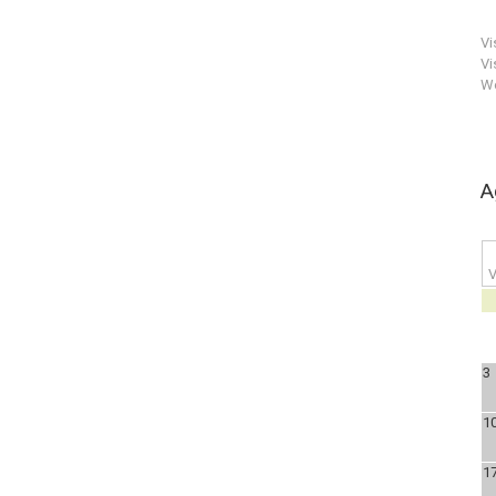
Vi
Vi
We
A
V
3
1
1