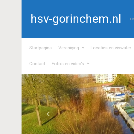
Spring naar de hoofdinhoud
hsv-gorinchem.nl
He
Startpagina
Vereniging
Locaties en viswater
Contact
Foto’s en video’s
Vorige