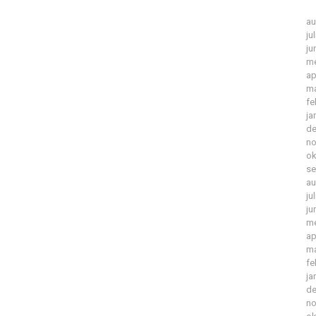
au
ju
ju
me
ap
ma
fe
ja
de
no
ok
se
au
ju
ju
me
ap
ma
fe
ja
de
no