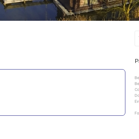
P
Be
Be
Co
D
Ev
Fo