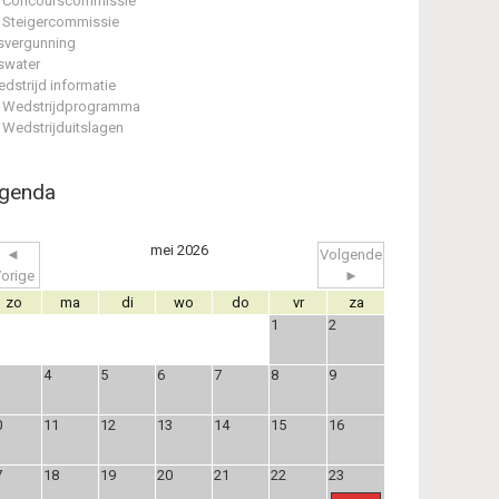
Concourscommissie
Steigercommissie
svergunning
swater
dstrijd informatie
Wedstrijdprogramma
Wedstrijduitslagen
genda
mei 2026
◄
Volgende
orige
►
zo
ma
di
wo
do
vr
za
1
2
4
5
6
7
8
9
0
11
12
13
14
15
16
7
18
19
20
21
22
23