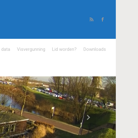
e data
Visvergunning
Lid worden?
Downloads
Volgende