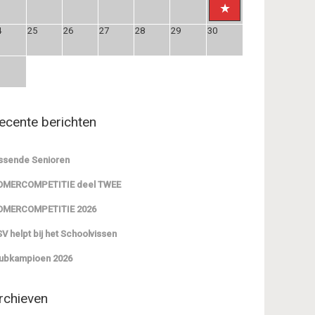
4
25
26
27
28
29
30
1
ecente berichten
ssende Senioren
OMERCOMPETITIE deel TWEE
OMERCOMPETITIE 2026
V helpt bij het Schoolvissen
ubkampioen 2026
rchieven