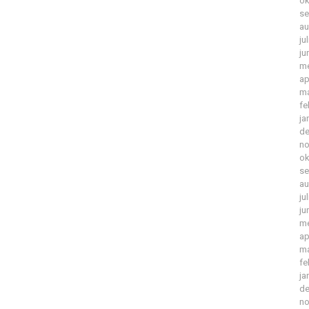
ok
se
au
ju
ju
me
ap
ma
fe
ja
de
no
ok
se
au
ju
ju
me
ap
ma
fe
ja
de
no