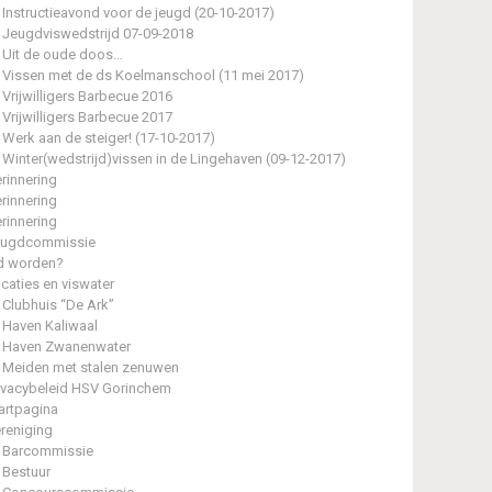
Instructieavond voor de jeugd (20-10-2017)
Jeugdviswedstrijd 07-09-2018
Uit de oude doos…
Vissen met de ds Koelmanschool (11 mei 2017)
Vrijwilligers Barbecue 2016
Vrijwilligers Barbecue 2017
Werk aan de steiger! (17-10-2017)
Winter(wedstrijd)vissen in de Lingehaven (09-12-2017)
rinnering
rinnering
rinnering
eugdcommissie
d worden?
caties en viswater
Clubhuis “De Ark”
Haven Kaliwaal
Haven Zwanenwater
Meiden met stalen zenuwen
ivacybeleid HSV Gorinchem
artpagina
reniging
Barcommissie
Bestuur