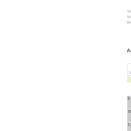
Vi
Vi
We
A
V
3
1
1