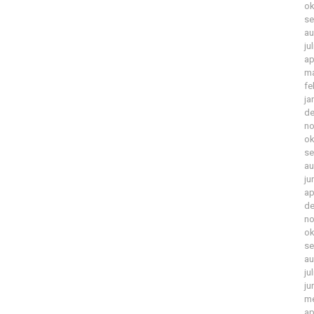
ok
se
au
ju
ap
ma
fe
ja
de
no
ok
se
au
ju
ap
de
no
ok
se
au
ju
ju
me
ap