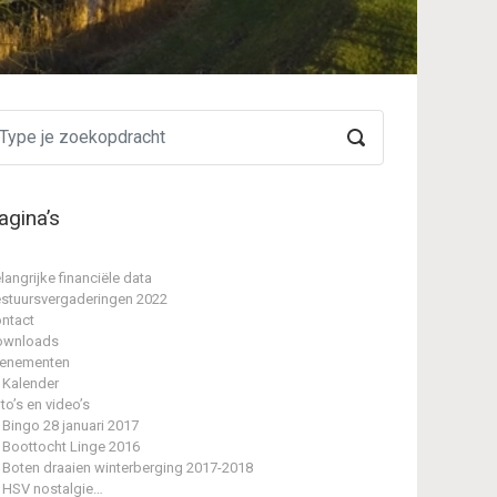
agina’s
langrijke financiële data
stuursvergaderingen 2022
ntact
ownloads
enementen
Kalender
to’s en video’s
Bingo 28 januari 2017
Boottocht Linge 2016
Boten draaien winterberging 2017-2018
HSV nostalgie…