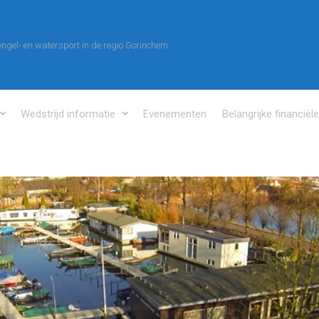
ngel- en watersport in de regio Gorinchem
Wedstrijd informatie
Evenementen
Belangrijke financiël