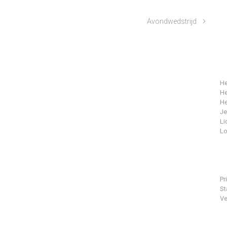
Avondwedstrijd
He
He
He
J
Li
Lo
Pr
St
Ve