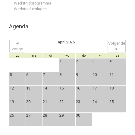
Wedstrijdprogramma
Wedstrijduitslagen
Agenda
april 2026
◄
Volgende
Vorige
►
zo
ma
di
wo
do
vr
za
1
2
3
4
5
6
7
8
9
10
11
12
13
14
15
16
17
18
19
20
21
22
23
24
25
26
27
28
29
30