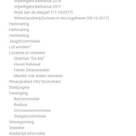
Vrijwilligers Barbecue 2016
Vrijwilligers Barbecue 2017
Werk aan de steiger! (17-10-2017)
Winter(wedstrijd)vissen in de Lingehaven (09-12-2017)
Herinnering
Herinnering
Herinnering
Jeugdcommissie
Lid worden?
Locaties en viswater
Clubhuis “De Ark”
Haven Kaliwaal
Haven Zwanenwater
Meiden met stalen zenuwen
Privacybeleid HSV Gorinchem
Startpagina
Vereniging
Barcommissie
Bestuur
Concourscommissie
Steigercommissie
Visvergunning
Viswater
Wedstrijd informatie